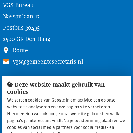
VGS Bureau
Nassaulaan 12
Postbus 30435
2500 GK Den Haag
Route
vgs@gemeentesecretaris.nl
Snel naar
Deze website maakt gebruik van
cookies
Inloggen ledengedeelte
We zetten cookies van Google in om activiteiten op onze
Lid worden
website te analyseren en onze pagina’s te verbeteren.
Aanmelden nieuwe leden
Hiermee zien we ook hoe je onze website gebruikt en welke
pagina’s je interessant vindt. Na je toestemming plaatsen we
Privacy statement
cookies van social media partners voor socialmedia- en