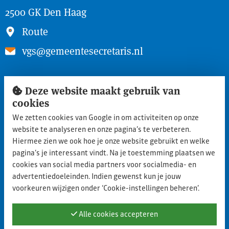
2500 GK Den Haag
Route
vgs@gemeentesecretaris.nl
Snel naar
Deze website maakt gebruik van
cookies
Inloggen ledengedeelte
We zetten cookies van Google in om activiteiten op onze
Lid worden
website te analyseren en onze pagina’s te verbeteren.
Aanmelden nieuwe leden
Hiermee zien we ook hoe je onze website gebruikt en welke
pagina’s je interessant vindt. Na je toestemming plaatsen we
Privacy statement
cookies van social media partners voor socialmedia- en
advertentiedoeleinden. Indien gewenst kun je jouw
Cookie policy
voorkeuren wijzigen onder ‘Cookie-instellingen beheren’.
Contact
Alle cookies accepteren
Blijf op de hoogte