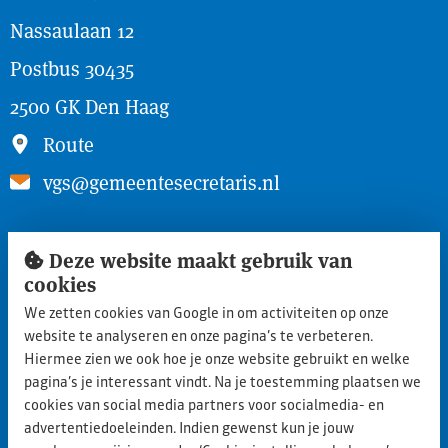
Nassaulaan 12
Postbus 30435
2500 GK Den Haag
Route
vgs@gemeentesecretaris.nl
Snel naar
Deze website maakt gebruik van
cookies
Inloggen ledengedeelte
We zetten cookies van Google in om activiteiten op onze
Lid worden
website te analyseren en onze pagina’s te verbeteren.
Aanmelden nieuwe leden
Hiermee zien we ook hoe je onze website gebruikt en welke
pagina’s je interessant vindt. Na je toestemming plaatsen we
Privacy statement
cookies van social media partners voor socialmedia- en
advertentiedoeleinden. Indien gewenst kun je jouw
Cookie policy