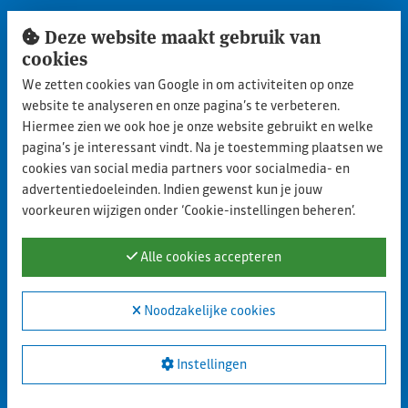
Snel naar
Deze website maakt gebruik van
cookies
Inloggen ledengedeelte
We zetten cookies van Google in om activiteiten op onze
Lid worden
website te analyseren en onze pagina’s te verbeteren.
Aanmelden nieuwe leden
Hiermee zien we ook hoe je onze website gebruikt en welke
pagina’s je interessant vindt. Na je toestemming plaatsen we
Privacy statement
cookies van social media partners voor socialmedia- en
advertentiedoeleinden. Indien gewenst kun je jouw
Cookie policy
voorkeuren wijzigen onder ‘Cookie-instellingen beheren’.
Contact
Alle cookies accepteren
Blijf op de hoogte
Noodzakelijke cookies
LinkedIn
Instellingen