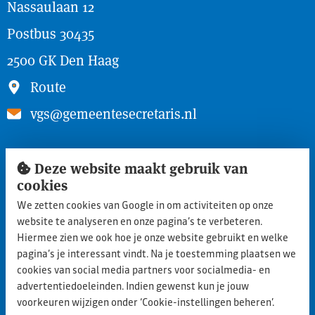
Nassaulaan 12
Postbus 30435
2500 GK Den Haag
Route
vgs@gemeentesecretaris.nl
Snel naar
Deze website maakt gebruik van
cookies
Inloggen ledengedeelte
We zetten cookies van Google in om activiteiten op onze
Lid worden
website te analyseren en onze pagina’s te verbeteren.
Aanmelden nieuwe leden
Hiermee zien we ook hoe je onze website gebruikt en welke
pagina’s je interessant vindt. Na je toestemming plaatsen we
Privacy statement
cookies van social media partners voor socialmedia- en
advertentiedoeleinden. Indien gewenst kun je jouw
Cookie policy
voorkeuren wijzigen onder ‘Cookie-instellingen beheren’.