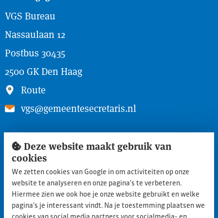
VGS Bureau
Nassaulaan 12
Postbus 30435
2500 GK Den Haag
Route
vgs@gemeentesecretaris.nl
Snel naar
Deze website maakt gebruik van
Inloggen ledengedeelte
cookies
We zetten cookies van Google in om activiteiten op onze
Lid worden
website te analyseren en onze pagina’s te verbeteren.
Aanmelden nieuwe leden
Hiermee zien we ook hoe je onze website gebruikt en welke
pagina’s je interessant vindt. Na je toestemming plaatsen we
Privacy statement
cookies van social media partners voor socialmedia- en