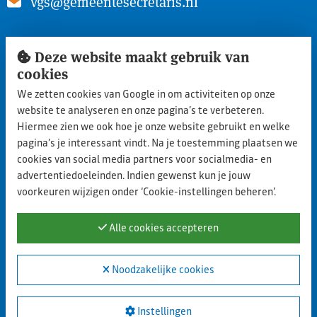
vgs@gemeentesecretaris.nl
Snel naar
Deze website maakt gebruik van
cookies
Inloggen ledengedeelte
We zetten cookies van Google in om activiteiten op onze
Lid worden
website te analyseren en onze pagina’s te verbeteren.
Aanmelden nieuwe leden
Hiermee zien we ook hoe je onze website gebruikt en welke
pagina’s je interessant vindt. Na je toestemming plaatsen we
Privacy statement
cookies van social media partners voor socialmedia- en
advertentiedoeleinden. Indien gewenst kun je jouw
Cookie policy
voorkeuren wijzigen onder ‘Cookie-instellingen beheren’.
Contact
Alle cookies accepteren
Blijf op de hoogte
Noodzakelijke cookies
LinkedIn
Instellingen