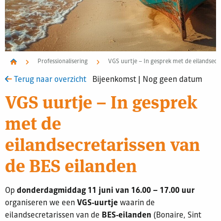
Professionalisering
VGS uurtje – In gesprek met de eilandsecr
Terug naar overzicht
Bijeenkomst | Nog geen datum
VGS uurtje – In gesprek
met de
eilandsecretarissen van
de BES eilanden
Op
donderdagmiddag 11 juni van 16.00 – 17.00 uur
organiseren we een
VGS‑uurtje
waarin de
eilandsecretarissen van de
BES‑eilanden
(Bonaire, Sint