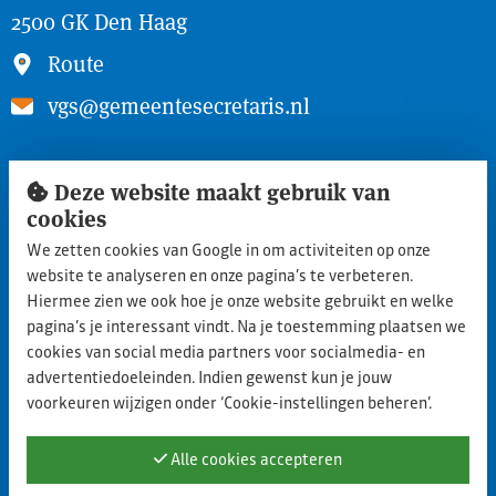
2500 GK Den Haag
Route
vgs@gemeentesecretaris.nl
Snel naar
Deze website maakt gebruik van
Inloggen ledengedeelte
cookies
We zetten cookies van Google in om activiteiten op onze
Lid worden
website te analyseren en onze pagina’s te verbeteren.
Aanmelden nieuwe leden
Hiermee zien we ook hoe je onze website gebruikt en welke
pagina’s je interessant vindt. Na je toestemming plaatsen we
Privacy statement
cookies van social media partners voor socialmedia- en
advertentiedoeleinden. Indien gewenst kun je jouw
Cookie policy
voorkeuren wijzigen onder ‘Cookie-instellingen beheren’.
Contact
Alle cookies accepteren
Blijf op de hoogte