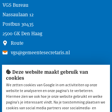
VGS Bureau
Nassaulaan 12
Postbus 30435
2500 GK Den Haag
Route
vgs@gemeentesecretaris.nl
Snel naar
Deze website maakt gebruik van
Inloggen ledengedeelte
cookies
We zetten cookies van Google in om activiteiten op onze
Lid worden
website te analyseren en onze pagina’s te verbeteren.
Aanmelden nieuwe leden
Hiermee zien we ook hoe je onze website gebruikt en welke
pagina’s je interessant vindt. Na je toestemming plaatsen we
Privacy statement
cookies van social media partners voor socialmedia- en