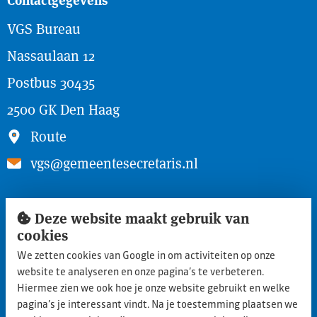
VGS Bureau
Nassaulaan 12
Postbus 30435
2500 GK Den Haag
Route
vgs@gemeentesecretaris.nl
Snel naar
Deze website maakt gebruik van
cookies
Inloggen ledengedeelte
We zetten cookies van Google in om activiteiten op onze
Lid worden
website te analyseren en onze pagina’s te verbeteren.
Aanmelden nieuwe leden
Hiermee zien we ook hoe je onze website gebruikt en welke
pagina’s je interessant vindt. Na je toestemming plaatsen we
Privacy statement